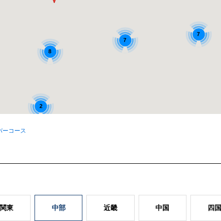
7
7
8
2
バーコース
関東
中部
近畿
中国
四