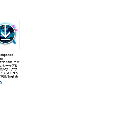
 Response
ng
national® エマ
ンシーケア&
染&ワークプ
 インストラク
本語/English
0