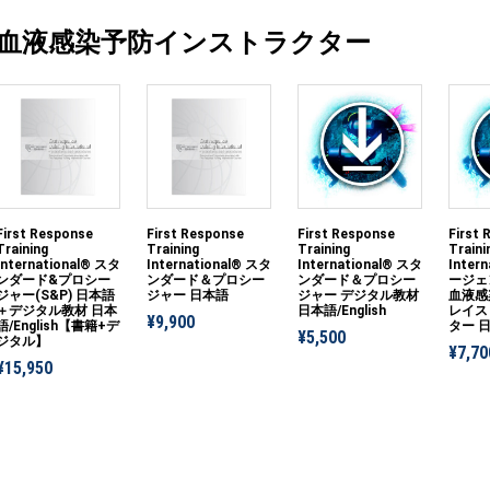
血液感染予防インストラクター
First Response
First Response
First Response
First
Training
Training
Training
Traini
International® スタ
International® スタ
International® スタ
Inter
ンダード&プロシー
ンダード＆プロシー
ンダード＆プロシー
ージェ
ジャー(S&P) 日本語
ジャー 日本語
ジャー デジタル教材
血液感
＋デジタル教材 日本
日本語/English
レイス
¥9,900
語/English【書籍+デ
ター 日
¥5,500
ジタル】
¥7,70
¥15,950