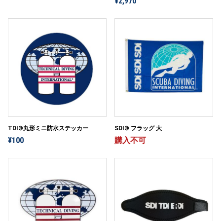
¥2,970
SDI® フラッグ 大
TDI®丸形ミニ防水ステッカー
購入不可
¥100