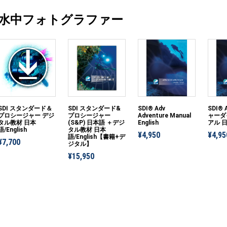
水中フォトグラファー
SDI スタンダード＆
SDI スタンダード&
SDI® Adv
SDI®
プロシージャー デジ
プロシージャー
Adventure Manual
ャーダ
タル教材 日本
(S&P) 日本語 ＋デジ
English
アル 
語/English
タル教材 日本
¥4,950
¥4,95
語/English【書籍+デ
¥7,700
ジタル】
¥15,950