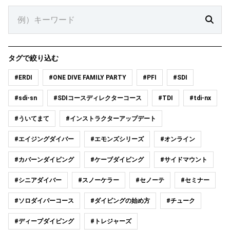
タグで絞り込む
#ERDI
#ONE DIVE FAMILY PARTY
#PFI
#SDI
#sdi-sn
#SDIコースディレクターコース
#TDI
#tdi-nx
#ういてまて
#インストラクターアップデート
#エイジングダイバー
#エモンズシリーズ
#オンライン
#カバーンダイビング
#ケーブダイビング
#サイドマウント
#シニアダイバー
#スノーケラー
#セノーテ
#セミナー
#ソロダイバーコース
#ダイビングの始め方
#チューク
#ディープダイビング
#トレジャーズ