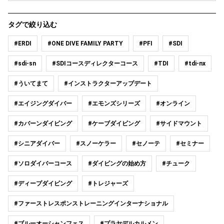
タグで絞り込む
#ERDI
#ONE DIVE FAMILY PARTY
#PFI
#SDI
#sdi-sn
#SDIコースディレクターコース
#TDI
#tdi-nx
#ういてまて
#インストラクターアップデート
#エイジングダイバー
#エモンズシリーズ
#オンライン
#カバーンダイビング
#ケーブダイビング
#サイドマウント
#シニアダイバー
#スノーケラー
#セノーテ
#セミナー
#ソロダイバーコース
#ダイビングの始め方
#チューク
#ディープダイビング
#トレジャーズ
#ファーストレスポンストレーニングインターナショナル
#ブルーオーシャンフェス
#プラヤデルカルメン